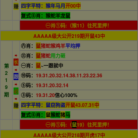
四字平特：猴年马月
开00中
赚
复式➄肖：猴蛇羊龙鼠
㊀肖➀码:（猴11）往死里押！
AAAAA级大公开219期开鼠43中
㊅肖：
鼠
猪蛇猴鸡羊
平均押
㊂肖：
鼠
猪蛇
用力砸
长
㊀肖：
鼠
~一跟就中
第
2
➉码：
19.31.20.32.14.38.11.23.22.36
跟
1
➄码：
19.31.20.32.14
9
必
期
➂码：
19.31.20
信心100%
四字平特：鼠窃狗盗
开鼠43.07.31中
赚
复式➄肖：
鼠
猴蛇
猪
马
㊀肖➀码:（
鼠
19）往死里押！
AAAAA级大公开218期开虎17中