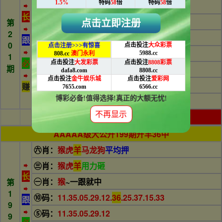
1.5%
特码
58
倍
特码
58
倍
㊂肖：
猴马鸡
用力砸
长
㊀肖：
猴
~一跟就中
第
点击立即注册
2
➉码：
11.35.13.25.22.34.19.31.21.20
跟
0
点击投注
大众彩票
点击注册>>>有惊喜
➄码：
11.35.13.25.22
5988.cc
808.cc
澳门永利
1
必
点击投注
大发彩票
点击投注
8808彩票
期
➂码：
11.35.13
信心100%
dafa8.com
8808.cc
点击投注
金牛娱乐城
点击投注
爱彩网
四字平特：猴年马月
开马25中
赚
7655.com
6566.cc
博彩必备!值得选择!真正的大额无忧!
复式➄肖：猴
鼠猪蛇
龙
不再显示
㊀肖➀码:（猴11）往死里押！
AAAAA级大公开199期开羊36中
㊅肖：
猴虎
羊
马龙狗
平均押
㊂肖：
猴虎
羊
用力砸
长
㊀肖：
猴
~一跟就中
第
1
➉码：
11.35.05.29.12.
36
.25.37.15.33
跟
9
➄码：
11.35.05.29.12
9