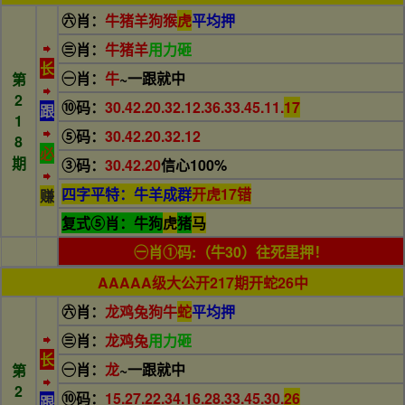
㊅肖：
牛猪羊狗猴
虎
平均押
㊂肖：
牛猪羊
用力砸
长
㊀肖：
牛
~一跟就中
第
2
➉码：
30.42.20.32.12.36.33.45.11.
17
跟
1
➄码：
30.42.20.32.12
8
必
期
➂码：
30.42.20
信心100%
四字平特：牛羊成群
开虎17错
赚
复式➄肖：牛狗
虎
猪
马
㊀肖➀码:（牛30）往死里押！
AAAAA级大公开217期开蛇26中
㊅肖：
龙鸡兔狗牛
蛇
平均押
㊂肖：
龙鸡兔
用力砸
长
㊀肖：
龙
~一跟就中
第
2
➉码：
15.27.22.34.16.28.33.45.30.
26
跟