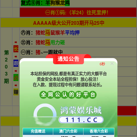
复式➄肖：羊
狗猴龙
鸡
㊀肖➀码:（羊24）往死里押！
AAAAA级大公开203期开马25中
㊅肖：
猪蛇
马
鼠猴羊
平均押
㊂肖：
猪蛇
马
用力砸
长
㊀肖：
猪
~一跟就中
第
2
通知公告
➉码：
32.44.14.26.13.
25
.19.31.23.12
×
跟
4秒
0
➄码：
32.44.14.26.13
3
本站担保的网投,都是有真正实力的大额平台
必
资金安全本站全程担保！放心投注！
期
➂码：
32.44.14
信心100%
在入款、提现过程中有问题请联系站长。
四字平特：猪狗不如
开猪44中
赚
全
网
公
认
的
好
平
台
复式➄肖：
猪鼠羊
狗
猴
㊀肖➀码:（猪32）往死里押！
AAAAA级大公开201期开猪32中
㊅肖：
猴马鸡鼠狗
猪
平均押
充值赠送
澳门六合彩
香港六合彩