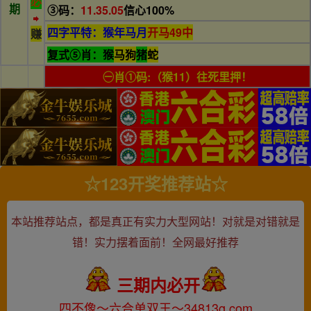
必
期
➂码：
11.35.05
信心100%
四字平特：猴年马月
开马49中
赚
复式➄肖：猴
马狗
猪
蛇
㊀肖➀码:（猴11）往死里押！
☆123开奖推荐站☆
本站推荐站点，都是真正有实力大型网站！对就是对错就是
错！实力摆着面前！全网最好推荐
三期内必开
四不像～六合单双王～34813g.com