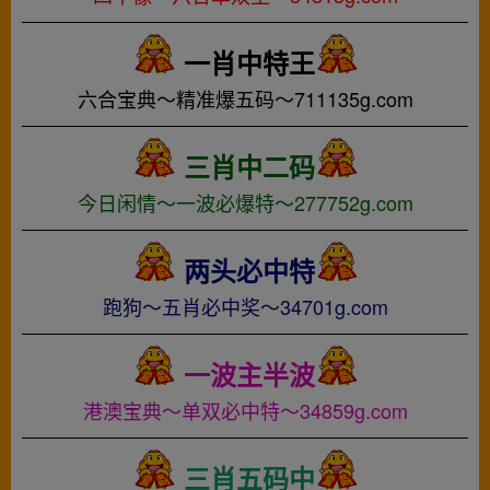
一肖中特王
六合宝典～精准爆五码～711135g.com
三肖中二码
今日闲情～一波必爆特～277752g.com
两头必中特
跑狗～五肖必中奖～34701g.com
一波主半波
港澳宝典～单双必中特～34859g.com
三肖五码中