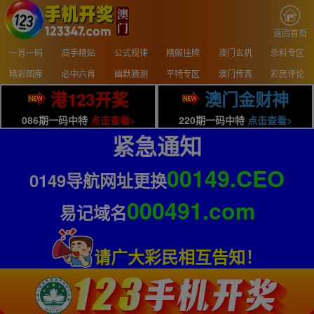
返回首页
一肖一码
高手精贴
公式规律
精解挂牌
澳门玄机
杀料专区
精彩图库
必中六肖
幽默猜测
平特专区
澳门传真
彩民评论
港123开奖
澳门金财神
086期一码中特
点击查看>
220期一码中特
点击查看>
紧急通知
00149.CEO
0149导航网址更换
000491.com
易记域名
请广大彩民相互告知！