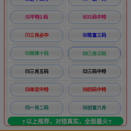
⑸平特2.码
⑹⒔码中特
⑺三肖必中
⑻致富三码
⑼规律十码
⑽①肖②码
⑾三肖五码
⑿三码中特
⒀单双中特
⒁四码中特
⒂一肖二码
⒃创富六肖
↑以上推荐，对错真实，全面最火↑