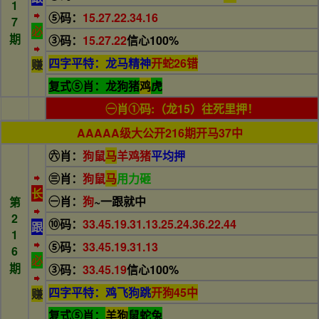
1
➄码：
15.27.22.34.16
7
必
期
➂码：
15.27.22
信心100%
四字平特：龙马精神
开蛇26错
赚
复式➄肖：龙狗猪
鸡
虎
㊀肖➀码:（龙15）往死里押！
AAAAA级大公开216期开马37中
㊅肖：
狗鼠
马
羊鸡猪
平均押
㊂肖：
狗鼠
马
用力砸
长
㊀肖：
狗
~一跟就中
第
2
➉码：
33.45.19.31.13.25.24.36.22.44
跟
1
➄码：
33.45.19.31.13
6
必
期
➂码：
33.45.19
信心100%
四字平特：鸡飞狗跳
开狗45中
赚
复式➄肖：
羊狗
鼠蛇兔