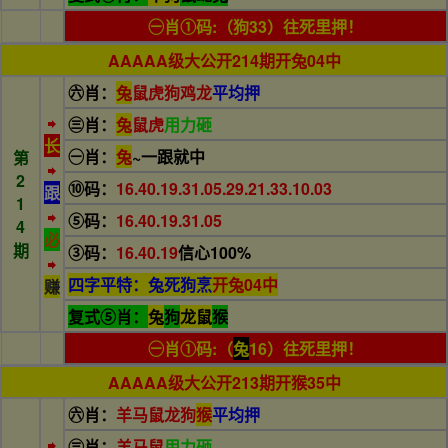
㊀肖➀码:（狗33）往死里押！
AAAAA级大公开214期开兔04中
㊅肖：
兔
鼠虎狗鸡龙
平均押
㊂肖：
兔
鼠虎
用力砸
长
㊀肖：
兔
~一跟就中
第
2
➉码：
16.40.19.31.05.29.21.33.10.03
跟
1
➄码：
16.40.19.31.05
4
必
期
➂码：
16.40.19
信心100%
四字平特：兔死狗烹
开兔04中
赚
复式➄肖：
兔
狗
龙鼠
猴
㊀肖➀码:（
兔
16）往死里押！
AAAAA级大公开213期开猴35中
㊅肖：
羊马鼠龙狗
猴
平均押
㊂肖：
羊马鼠
用力砸