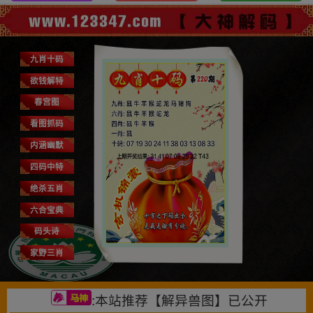
九肖十码
欲钱解特
春宫图
看图抓码
内涵幽默
四码中特
绝杀五肖
六合宝典
码头诗
家野三肖
:本站推荐【解异兽图】已公开