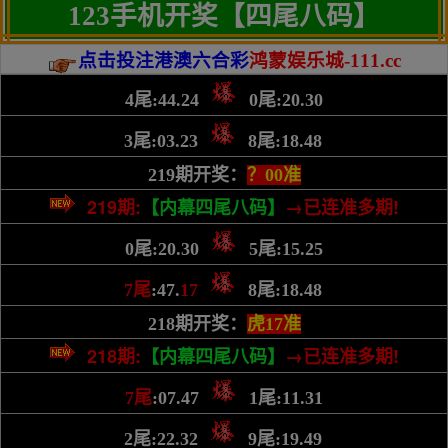
123手机开奖【四尾八码】
点击投注港澳六合彩
鸿蒙娱乐城-111.cc
4尾:44.24
0尾:20.30
3尾:03.23
8尾
:18.48
219期开奖：
？00准
219期:
【内幕四尾八码】
→已连准多期!
0尾:20.30
5尾:15.25
7尾
:47.
17
8尾
:18.48
218期开奖：
虎17准
218期:
【内幕四尾八码】
→已连准多期!
7尾
:07.47
1尾:11.31
2尾:22.32
9尾
:19.49