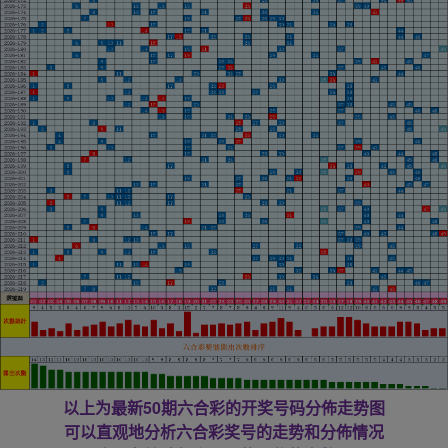
以上为最新50期六合彩的开奖号码分佈走势图
可以直观地分析六合彩奖号的走势和分佈情况